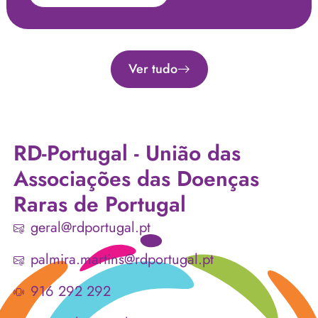
Ver tudo
RD-Portugal - União das
Associações das Doenças
Raras de Portugal
geral@rdportugal.pt
palmira.martins@rdportugal.pt
916 292 292